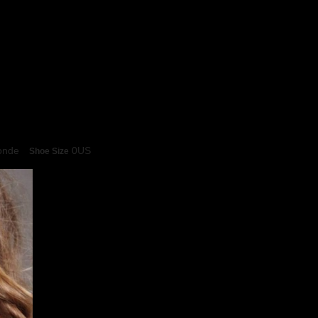
onde
0US
Shoe Size